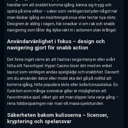
handlar om att snabbt komma igång, känna sig trygg och
spela på sina villkor – saker som verkligen betyder något när
man klickar igång en insättningsbonus eller testar nya slots.
Designen är aldrig i vägen, här snackar vi om rak och snabb
navigering som låter dig dyka rakt in i actionen utan krångel.
Användarvänlighet i fokus – design och
navigering gjort för snabb action
Det finns inget värre än att fastna i sega menyer eller svårt
hitta sitt favoritspel. Hyper Casino löser det med en enkel
layout som verkligen andas spelglädje och snabbhet. Oavsett
om du använder dator eller mobil ska det gå på nolltid att
komma igång, hitta populära slots eller kolla bonusstatus. En
funktion som många svenskar gillar är möjligheten att
favoritmärka spel, vilket gör att man slipper leta varje gång –
rena tidsbesparingen när man vill maxa spelstunden.
Säkerheten bakom kulisserna – licenser,
kryptering och spelansvar