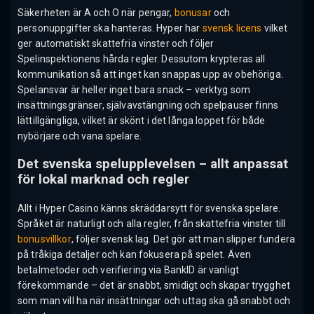
Säkerheten är A och O när pengar,
bonusar
och
personuppgifter ska hanteras. Hyper har
svensk licens
vilket
ger automatiskt skattefria vinster och följer
Spelinspektionens hårda regler. Dessutom krypteras all
kommunikation så att inget kan snappas upp av obehöriga.
Spelansvar är heller inget bara snack – verktyg som
insättningsgränser, självavstängning och spelpauser finns
lättillgängliga, vilket är skönt i det långa loppet för både
nybörjare och vana spelare.
Det svenska spelupplevelsen – allt anpassat
för lokal marknad och regler
Allt i Hyper Casino känns skräddarsytt för svenska spelare.
Språket är naturligt och alla regler, från skattefria vinster till
bonusvillkor
, följer svensk lag. Det gör att man slipper fundera
på tråkiga detaljer och kan fokusera på spelet. Även
betalmetoder och verifiering via BankID är vanligt
förekommande – det är snabbt, smidigt och skapar trygghet
som man vill ha när insättningar och uttag ska gå snabbt och