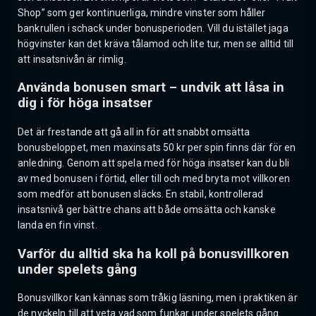
Shop” som ger kontinuerliga, mindre vinster som håller
bankrullen i schack under bonusperioden. Vill du istället jaga
högvinster kan det kräva tålamod och lite tur, men se alltid till
att insatsnivån är rimlig.
Använda bonusen smart – undvik att låsa in
dig i för höga insatser
Det är frestande att gå all in för att snabbt omsätta
bonusbeloppet, men maxinsats 50 kr per spin finns där för en
anledning. Genom att spela med för höga insatser kan du bli
av med bonusen i förtid, eller till och med bryta mot villkoren
som medför att bonusen släcks. En stabil, kontrollerad
insatsnivå ger bättre chans att både omsätta och kanske
landa en fin vinst.
Varför du alltid ska ha koll på bonusvillkoren
under spelets gång
Bonusvillkor kan kännas som tråkig läsning, men i praktiken är
de nyckeln till att veta vad som funkar under spelets gång.