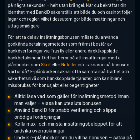
på några sekunder – helt utan krångel. När du bekräftar din
identitet med BankID säkerställs att både du och casinot följer
lagar och regler, vilket dessutom gör både insättningar och
uttag smidigare.
För att ta del av insättningsbonusen måste du använda
godkända betalningsmetoder som främst består av
banköverföringar via Trustly eller andra direktkopplade
bankbetalningar. Det här beror på att insättningar med e-
plånböcker som
Skrill
eller
Neteller
inte räknas in på bonusen.
Varför då? E-plånböcker saknar ofta samma spårbarhet och
säkerhetsnivå som bankkopplade tjänster, och kan ibland
missbrukas för bonusjakt eller oegentligheter.
Alltid läsa vad som gäller för insättningsmetod innan
man väljer – vissa kan utesluta bonusen
Använd BankID för snabb verifiering och slippa
onödiga fördröjningar
Kolla max- och minsta insättningsbeloppet för att
undvika överraskningar
Undvik e-plånböcker om du vill ha bonusen – satsa på