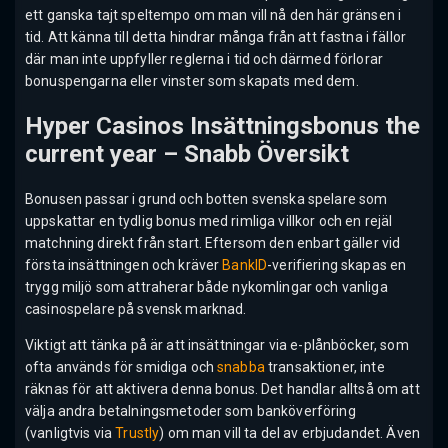
ett ganska tajt speltempo om man vill nå den här gränsen i
tid. Att känna till detta hindrar många från att fastna i fällor
där man inte uppfyller reglerna i tid och därmed förlorar
bonuspengarna eller vinster som skapats med dem.
Hyper Casinos Insättningsbonus the
current year – Snabb Översikt
Bonusen passar i grund och botten svenska spelare som
uppskattar en tydlig bonus med rimliga villkor och en rejäl
matchning direkt från start. Eftersom den enbart gäller vid
första insättningen och kräver
BankID
-verifiering skapas en
trygg miljö som attraherar både nykomlingar och vanliga
casinospelare på svensk marknad.
Viktigt att tänka på är att insättningar via e-plånböcker, som
ofta används för smidiga och
snabba
transaktioner, inte
räknas för att aktivera denna bonus. Det handlar alltså om att
välja andra betalningsmetoder som banköverföring
(vanligtvis via
Trustly
) om man vill ta del av erbjudandet. Även